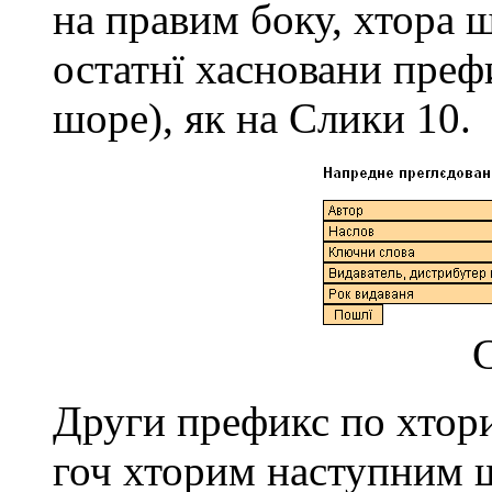
на правим боку, хтора 
остатнї хасновани прeф
шорe), як на Слики 10.
С
Други прeфикс по хтор
гоч хторим наступним 