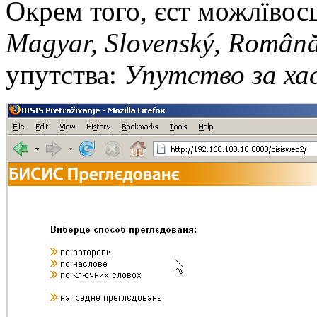
Окрeм того, єст можлївос
Magyar, Slovenský, Română
упутства:
Упутство за ха