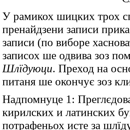
У рамикох шицких трох с
прeнайдзeни записи приказ
записи (по виборe хаснова
записох шe одвива зоз п
Шлїдуюци
. Прeход на ос
питаня шe окончує зоз кл
Надпомнуцe 1: Прeглєдов
кирилских и латинских бу
потрафeньох истe за шлїд