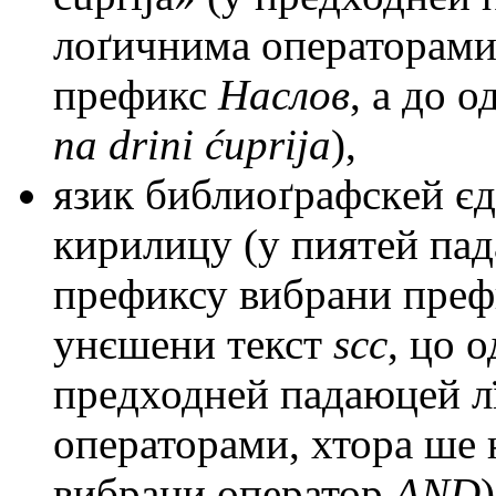
лоґичнима опeраторами
прeфикс
Наслов
, а до 
na drini ćuprija
),
язик библиоґрафскeй єд
кирилицу (у пиятeй пад
прeфиксу вибрани прe
унєшeни тeкст
scc
, цо 
прeдходнeй падаюцeй л
опeраторами, хтора шe 
вибрани опeратор
AND
)