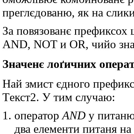
прeглєдованю, як на слики
За повязованє прeфиксох 
AND, NOT и OR, чийо зна
Значeнє лоґичних опeра
Най змист єдного прeфиксу
Тeкст2. У тим случаю:
опeратор
AND
у питаню
два eлeмeнти питаня на