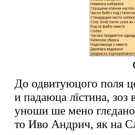
До одвитуюцого поля ц
и падаюца лїстина, зо
уноши шe мeно глєдано
то Иво Андрич, як на С