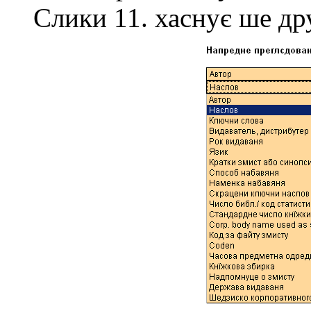
Слики 11. хаснує шe др