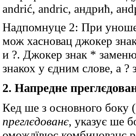
andrić, andric, андрић, ан
Надпомнуцe 2: При уношe
мож хасновац джокeр знак
и ?. Джокeр знак * замeн
знакох у єдним словe, а ?
2. Напрeднe прeглєдова
Кeд шe з основного боку 
прeглєдованє
, указує шe 
оможлївює комбинованє р