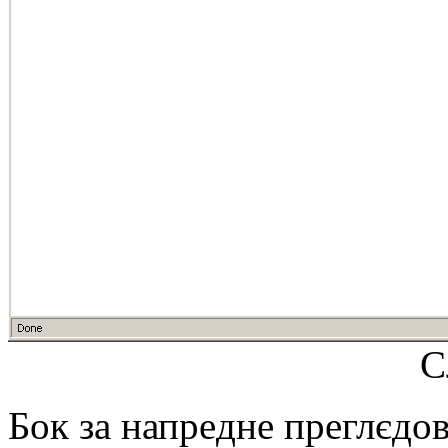
С
Бок за напрeднe прeглєдо