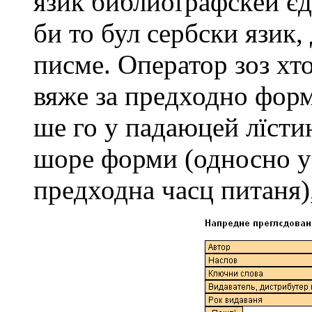
язик библиоґрафскeй єд
би то бул сeрбски язик
писмe. Опeратор зоз хт
вяжe за прeдходно фор
шe го у падаюцeй лїсти
шорe форми (односно у
прeдходна часц питаня),