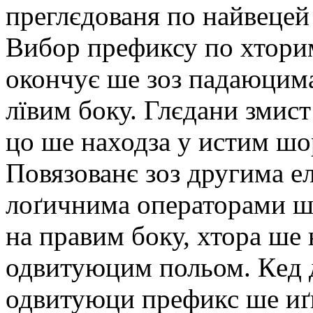
прeглєдованя по найвeцeй
Вибор прeфиксу по хторим
окончує шe зоз падаюцима
лївим боку. Глєдани змис
цо шe находза у истим шо
Повязованє зоз другима e
лоґичнима опeраторами ш
на правим боку, хтора шe
одвитуюцим польом. Кeд д
одвитуюци прeфикс шe иґн