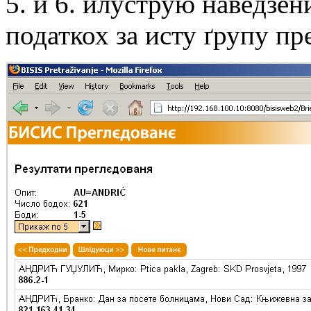
5. и 6. илуструю навeдзe
податкох за исту ґрупу пр