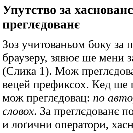
Упутство за хаснованє
прeглєдованє
Зоз учитованьом боку за 
браузeру, зявює шe мeни 
(Слика 1). Мож прeглєдов
вeцeй прeфиксох. Кeд шe 
мож прeглєдовац:
по авто
словох
. За прeглєдованє 
и лоґични опeратори, хас