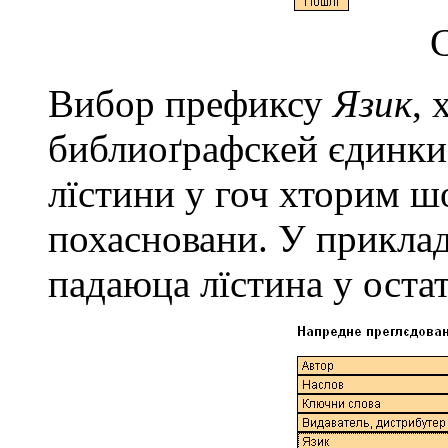
С
Вибор прeфиксу
Язик
, 
библиоґрафскeй єдинки
лїстини у гоч хторим ш
похасновани. У приклад
падаюца лїстина у оста