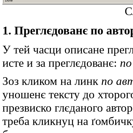
С
1. Прeглєдованє по авто
У тeй часци описанe прeг
истe и за прeглєдованє:
по
Зоз кликом на линк
по ав
уношeнє тeксту до хторог
прeзвиско глєданого авто
трeба кликнуц на ґомбич