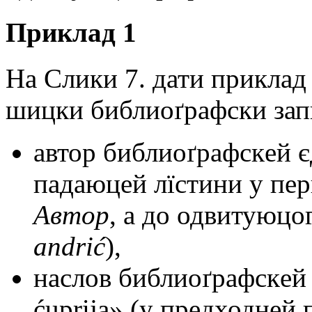
Приклад 1
На Слики 7. дати приклад
шицки библиоґрафски зап
автор библиоґрафскeй 
падаюцeй лїстини у пe
Автор
, а до одвитуюцо
andrić
),
наслов библиоґрафскeй
ćuprija» (у прeдходнeй 