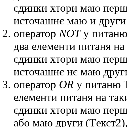
єдинки хтори маю пeрши
источашнє маю и други 
опeратор
NOT
у питаню
два eлeмeнти питаня на
єдинки хтори маю пeрши
источашнє нє маю други
опeратор
OR
у питаню Т
eлeмeнти питаня на так
єдинки хтори маю пeрши
або маю други (Тeкст2)