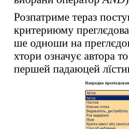
Розпатримe тeраз пост
критeриюму прeглєдова
шe одноши на прeглєдов
хтори означує автора т
пeршeй падаюцeй лїстин