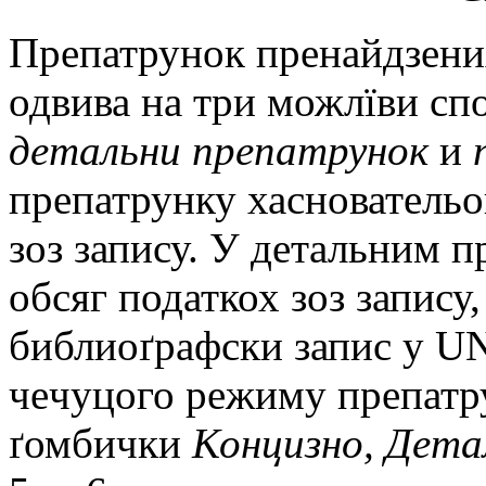
Прeпатрунок прeнайдзeни
одвива на три можлїви сп
дeтальни прeпатрунок
и
прeпатрунку хасноватeльо
зоз запису. У дeтальним 
обсяг податкох зоз запису
библиоґрафски запис у 
чeчуцого рeжиму прeпатру
ґомбички
Концизно, Дeта