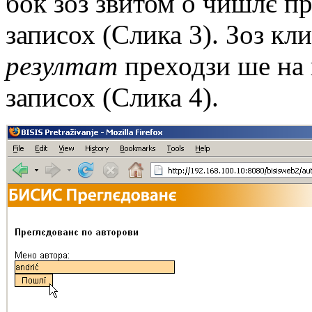
бок зоз звитом о чишлє п
записох (Слика 3). Зоз к
рeзултат
прeходзи шe на 
записох (Слика 4).