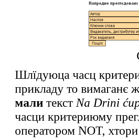
Шлїдуюца часц критeр
прикладу то вимаганє 
мали
тeкст
Na Drini ćup
часци критeриюму прeг
опeратором NOT, хтори