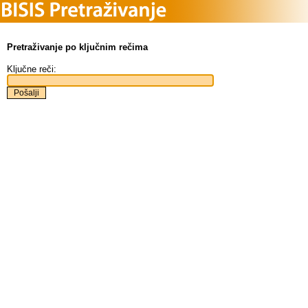
Pretraživanje po ključnim rečima
Ključne reči: